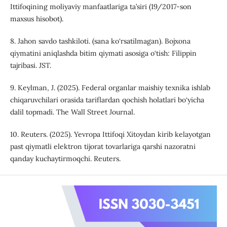
Ittifoqining moliyaviy manfaatlariga ta’siri (19/2017-son
maxsus hisobot).
8. Jahon savdo tashkiloti. (sana ko‘rsatilmagan). Bojxona
qiymatini aniqlashda bitim qiymati asosiga o‘tish: Filippin
tajribasi. JST.
9. Keylman, J. (2025). Federal organlar maishiy texnika ishlab
chiqaruvchilari orasida tariflardan qochish holatlari bo‘yicha
dalil topmadi. The Wall Street Journal.
10. Reuters. (2025). Yevropa Ittifoqi Xitoydan kirib kelayotgan
past qiymatli elektron tijorat tovarlariga qarshi nazoratni
qanday kuchaytirmoqchi. Reuters.