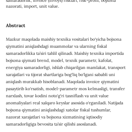
samaradorlik, invoice (invoys) risklari, risk-profil, bojxona
nazorati, import, unit value.
Abstract
Mazkur maqolada maishiy texnika vositalari bo‘yicha bojxona
qiymatini aniqlashdagi muammolar va ularning fiskal
samaradorlikka ta’siri tahlil qilinadi. Maishiy texnika importida
bojxona qiymati brend, model, texnik parametr, kafolat,
energiya samaradorligi, ishlab chiqarilgan mamlakat, transport
xarajatlari va tijorat shartlariga bog‘liq bo‘lgani sababli uni
aniqlash murakkab hisoblanadi. Maqolada invoice qiymatini
pasaytirib ko‘rsatish, model-parametr mos kelmasligi, transfer
narxlash, tovar kodini noto‘g‘ri tasniflash va unit value
anomaliyalari real xalqaro keyslar asosida o‘rganiladi. Natijada
bojxona qiymatini aniqlashdagi xatolar fiskal tushumlar,
nazorat xarajatlari va bojxona xizmatining iqtisodiy
samaradorligiga bevosita ta’sir qilishi asoslanadi.