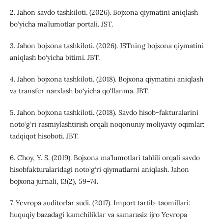
2. Jahon savdo tashkiloti. (2026). Bojxona qiymatini aniqlash
bo‘yicha ma’lumotlar portali. JST.
3. Jahon bojxona tashkiloti. (2026). JSTning bojxona qiymatini
aniqlash bo‘yicha bitimi. JBT.
4. Jahon bojxona tashkiloti. (2018). Bojxona qiymatini aniqlash
va transfer narxlash bo‘yicha qo‘llanma. JBT.
5. Jahon bojxona tashkiloti. (2018). Savdo hisob-fakturalarini
noto‘g‘ri rasmiylashtirish orqali noqonuniy moliyaviy oqimlar:
tadqiqot hisoboti. JBT.
6. Choy, Y. S. (2019). Bojxona ma’lumotlari tahlili orqali savdo
hisobfakturalaridagi noto‘g‘ri qiymatlarni aniqlash. Jahon
bojxona jurnali, 13(2), 59–74.
7. Yevropa auditorlar sudi. (2017). Import tartib-taomillari:
huquqiy bazadagi kamchiliklar va samarasiz ijro Yevropa