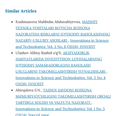
Similar Articles
Kushmanova Mahbuba Abdunabiyevna,
MAISHIY
TEXNIKA VOSITALARI BO‘YICHA BOJXONA
NAZORATIDA RISKLARNI IQTISODIY BAHOLASHNING
NAZARIY-USLUBIY ASOSLARI
,
Innovations in Science
and Technologies: Vol. 3 No. 6 (2026): INNOIST
Ulashov Aliboy Rashid o‘g‘li,
AKSIYADORLIK
JAMIYATLARIDA INVESTITSION LOYIHALARNING
IQTISODIY SAMARADORLIGINI BAHOLASH
USULLARINI TAKOMILLASHTIRISH YO‘NALISHLARI
,
Innovations in Science and Technologies: Vol. 3 No. 4
(2026): INNOIST
Abirqulova S.N.,
TASHQI SAVDONI BOJXONA
MA’MURIYATCHILIGINI TAKOMILLASHTIRISH ORQALI
TARTIBGA SOLISH VA VALYUTA NAZORATI
,
Innovations in Science and Technologies: Vol. 1 No. 5
(2024): Special issue