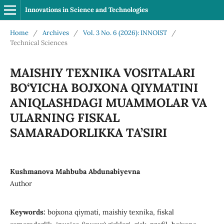
Innovations in Science and Technologies
Home
/
Archives
/
Vol. 3 No. 6 (2026): INNOIST
/
Technical Sciences
MAISHIY TEXNIKA VOSITALARI
BO‘YICHA BOJXONA QIYMATINI
ANIQLASHDAGI MUAMMOLAR VA
ULARNING FISKAL
SAMARADORLIKKA TA’SIRI
Kushmanova Mahbuba Abdunabiyevna
Author
Keywords:
bojxona qiymati, maishiy texnika, fiskal