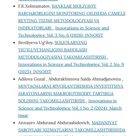
F.K.Xolmamatov,
BANKLAR MOLIYAVIY
BARQARORLIGINI MONITORING QILISHDA CAMELS
REYTING TIZIMI METODOLOGIYASI VA
INDIKATORLARI
,
Innovations in Science and
Technologies: Vol. 3 No. 6 (2026): INNOIST
Berdiyeva Ug'iloy,
SOLIQLARNING
YIG‘ILUVCHANLIGINI BAHOLASH
METODOLOGIYASINI TAKOMILASHTIRISH
,
Innovations in Science and Technologies: Vol. 2 No. 9
(2025): INNOIST
Adilova Guzal , Abdurakhimova Saida Ahmadjanovna ,
MINTAQALARNI RIVOJLANTIRISHDA INVЕSTITSIYA
JARAYONLARINI MAKROIQTISODIY TARTIBGA
SOLISHNI TAKOMILLASHTIRISH
,
Innovations in
Science and Technologies: Vol. 1 No. 2 (2024): March
Issue
Annayev Abdurasul Abdurashidovich,
MADANIYAT
SAROYLARI XIZMATLARINI TAKOMILLASHTIRISHDA