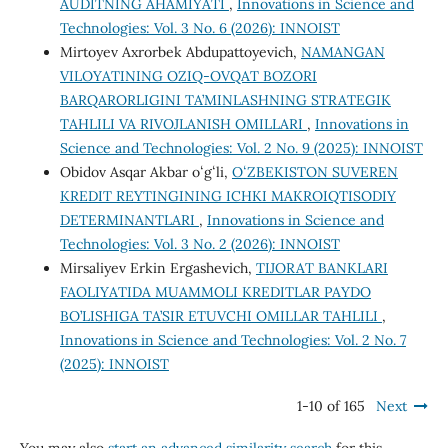
AUDITNING AHAMIYATI
,
Innovations in Science and
Technologies: Vol. 3 No. 6 (2026): INNOIST
Mirtoyev Axrorbek Abdupattoyevich,
NAMANGAN
VILOYATINING OZIQ-OVQAT BOZORI
BARQARORLIGINI TA’MINLASHNING STRATEGIK
TAHLILI VA RIVOJLANISH OMILLARI
,
Innovations in
Science and Technologies: Vol. 2 No. 9 (2025): INNOIST
Obidov Asqar Akbar oʻgʻli,
OʻZBEKISTON SUVEREN
KREDIT REYTINGINING ICHKI MAKROIQTISODIY
DETERMINANTLARI
,
Innovations in Science and
Technologies: Vol. 3 No. 2 (2026): INNOIST
Mirsaliyev Erkin Ergashevich,
TIJORAT BANKLARI
FAOLIYATIDA MUAMMOLI KREDITLAR PAYDO
BO’LISHIGA TA’SIR ETUVCHI OMILLAR TAHLILI
,
Innovations in Science and Technologies: Vol. 2 No. 7
(2025): INNOIST
1-10 of 165
Next