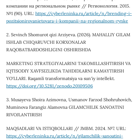
компании на региональном рынке // Регионология. 2015.
№1 (90). URL:
https://cyberleninka.ru/article/n/brending-i-
pozitsionirovanietovara-i-kompanii-na-regionalnom-rynke
2. Sevinch Shomurot qizi Arziyeva. (2026). MAHALLIY GILAM
ISHLAB CHIQARUVCHI KORXONALAR
RAQOBATBARDOSHLIGINI OSHIRISHDA
MARKETING STRATEGIYALARINI TAKOMILLASHTIRISH VA
IQTISODIY XAVFSIZLIKDA TAHDIDLARNI KAMAYTIRISH
YO'LLARI. Raqamli transformatsiya va sun'iy intellekt.
https://doi.org/10.5281/zenodo.20109506
3. Musayeva Shoira Azimovna, Usmanov Farzod Shohruhovich,
Muminova Farangiz Alamovna GILAMCHILIK SANOATINI
RIVOJLANTIRISH
MAQSADLARI VA ISTIQBOLLARI // JMBM. 2024. №7. URL:
https://cyberleninka.ru/article/n/gilamchilik-sanoatini-