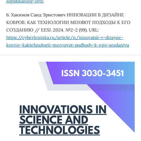
logistikaning-orni
6. Хакимов Саид Эрнстович ИННОВАЦИИ В ДИЗАЙНЕ
КОВРОВ: КАК ТЕХНОЛОГИИ МЕНЯЮТ ПОДХОДЫ К ЕГО
СОЗДАНИЮ // EESJ. 2024. №2-2 (99). URL:
https://cyberleninka.ru/article/n/innovatsii-v-dizayne-
kovrov-kaktehnologii-menyayut-podhody-k-ego-sozdaniyu