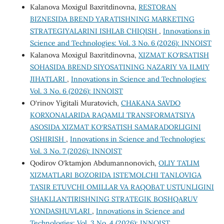
Kalanova Moxigul Baxritdinovna,
RESTORAN
BIZNESIDA BREND YARATISHNING MARKETING
STRATEGIYALARINI ISHLAB CHIQISH
,
Innovations in
Science and Technologies: Vol. 3 No. 6 (2026): INNOIST
Kalanova Moxigul Baxritdinovna,
XIZMAT KO‘RSATISH
SOHASIDA BREND SIYOSATINING NAZARIY VA ILMIY
JIHATLARI
,
Innovations in Science and Technologies:
Vol. 3 No. 6 (2026): INNOIST
O‘rinov Yigitali Muratovich,
CHAKANA SAVDO
KORXONALARIDA RAQAMLI TRANSFORMATSIYA
ASOSIDA XIZMAT KO‘RSATISH SAMARADORLIGINI
OSHIRISH
,
Innovations in Science and Technologies:
Vol. 3 No. 7 (2026): INNOIST
Qodirov O‘ktamjon Abdumannonovich,
OLIY TA’LIM
XIZMATLARI BOZORIDA ISTE’MOLCHI TANLOVIGA
TA’SIR ETUVCHI OMILLAR VA RAQOBAT USTUNLIGINI
SHAKLLANTIRISHNING STRATEGIK BOSHQARUV
YONDASHUVLARI
,
Innovations in Science and
Technologies: Vol. 3 No. 4 (2026): INNOIST