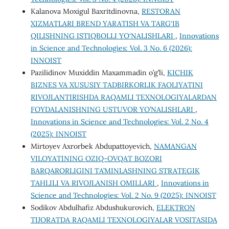
Kalanova Moxigul Baxritdinovna,
RESTORAN
XIZMATLARI BREND YARATISH VA TARG‘IB
QILISHNING ISTIQBOLLI YO‘NALISHLARI
,
Innovations
in Science and Technologies: Vol. 3 No. 6 (2026):
INNOIST
Pazilidinov Muxiddin Maxammadin o’g’li,
KICHIK
BIZNES VA XUSUSIY TADBIRKORLIK FAOLIYATINI
RIVOJLANTIRISHDA RAQAMLI TEXNOLOGIYALARDAN
FOYDALANISHNING USTUVOR YO’NALISHLARI
,
Innovations in Science and Technologies: Vol. 2 No. 4
(2025): INNOIST
Mirtoyev Axrorbek Abdupattoyevich,
NAMANGAN
VILOYATINING OZIQ-OVQAT BOZORI
BARQARORLIGINI TA’MINLASHNING STRATEGIK
TAHLILI VA RIVOJLANISH OMILLARI
,
Innovations in
Science and Technologies: Vol. 2 No. 9 (2025): INNOIST
Sodikov Abdulhafiz Abdushukurovich,
ELEKTRON
TIJORATDA RAQAMLI TEXNOLOGIYALAR VOSITASIDA