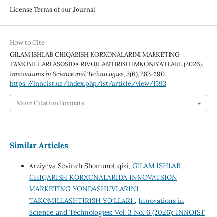
License Terms of our Journal
How to Cite
GILAM ISHLAB CHIQARISH KORXONALARINI MARKETING
TAMOYILLARI ASOSIDA RIVOJLANTIRISH IMKONIYATLARI. (2026).
Innovations in Science and Technologies
,
3
(6), 283-290.
https://innoist.uz/index.php/ist/article/view/1593
More Citation Formats
Similar Articles
Arziyeva Sevinch Shomurot qizi,
GILAM ISHLAB
CHIQARISH KORXONALARIDA INNOVATSION
MARKETING YONDASHUVLARINI
TAKOMILLASHTIRISH YO‘LLARI
,
Innovations in
Science and Technologies: Vol. 3 No. 6 (2026): INNOIST