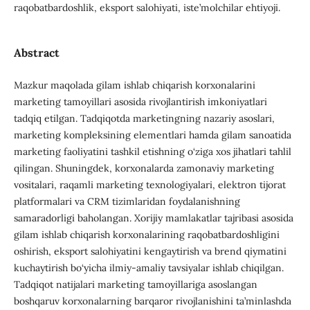
raqobatbardoshlik, eksport salohiyati, iste’molchilar ehtiyoji.
Abstract
Mazkur maqolada gilam ishlab chiqarish korxonalarini
marketing tamoyillari asosida rivojlantirish imkoniyatlari
tadqiq etilgan. Tadqiqotda marketingning nazariy asoslari,
marketing kompleksining elementlari hamda gilam sanoatida
marketing faoliyatini tashkil etishning o‘ziga xos jihatlari tahlil
qilingan. Shuningdek, korxonalarda zamonaviy marketing
vositalari, raqamli marketing texnologiyalari, elektron tijorat
platformalari va CRM tizimlaridan foydalanishning
samaradorligi baholangan. Xorijiy mamlakatlar tajribasi asosida
gilam ishlab chiqarish korxonalarining raqobatbardoshligini
oshirish, eksport salohiyatini kengaytirish va brend qiymatini
kuchaytirish bo‘yicha ilmiy-amaliy tavsiyalar ishlab chiqilgan.
Tadqiqot natijalari marketing tamoyillariga asoslangan
boshqaruv korxonalarning barqaror rivojlanishini ta’minlashda