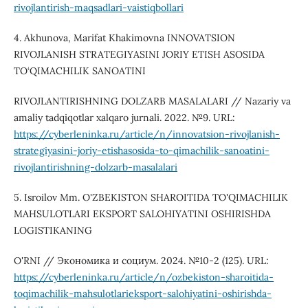
rivojlantirish-maqsadlari-vaistiqbollari
4. Akhunova, Marifat Khakimovna INNOVATSION
RIVOJLANISH STRATEGIYASINI JORIY ETISH ASOSIDA
TO‘QIMACHILIK SANOATINI
RIVOJLANTIRISHNING DOLZARB MASALALARI // Nazariy va
amaliy tadqiqotlar xalqaro jurnali. 2022. №9. URL:
https://cyberleninka.ru/article/n/innovatsion-rivojlanish-
strategiyasini-joriy-etishasosida-to-qimachilik-sanoatini-
rivojlantirishning-dolzarb-masalalari
5. Isroilov Mm. O'ZBEKISTON SHAROITIDA TO'QIMACHILIK
MAHSULOTLARI EKSPORT SALOHIYATINI OSHIRISHDA
LOGISTIKANING
O'RNI // Экономика и социум. 2024. №10-2 (125). URL:
https://cyberleninka.ru/article/n/ozbekiston-sharoitida-
toqimachilik-mahsulotlarieksport-salohiyatini-oshirishda-