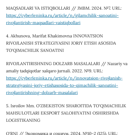
MAQSADLARI VA ISTIQBOLLARI // JMBM. 2024. №7. URL:
https://cyberleninka.ru/article/n/gilamchilik-sanoatini-
rivojlantirish-maqsadlari-vaistiqbollari
4. Akhunova, Marifat Khakimovna INNOVATSION
RIVOJLANISH STRATEGIYASINI JORIY ETISH ASOSIDA
TO‘QIMACHILIK SANOATINI
RIVOJLANTIRISHNING DOLZARB MASALALARI // Nazariy va
amaliy tadqiqotlar xalqaro jurnali. 2022. №9. URL:
https://cyberleninka.ru/article/n/innovatsion-rivojlanish-
strategiyasini-joriy-etishasosida-to-qimachilik-sanoatini-
rivojlantirishning-dolzarb-masalalari
5. Isroilov Mm. O'ZBEKISTON SHAROITIDA TO'QIMACHILIK
MAHSULOTLARI EKSPORT SALOHIYATINI OSHIRISHDA
LOGISTIKANING
O'RNI // Экономика и социум. 2024. №10-2 (125). URL: