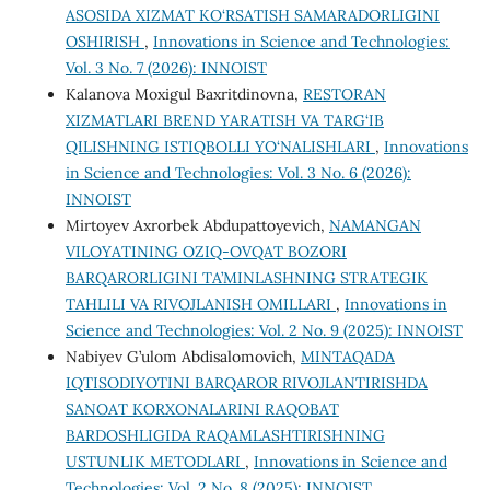
ASOSIDA XIZMAT KO‘RSATISH SAMARADORLIGINI
OSHIRISH
,
Innovations in Science and Technologies:
Vol. 3 No. 7 (2026): INNOIST
Kalanova Moxigul Baxritdinovna,
RESTORAN
XIZMATLARI BREND YARATISH VA TARG‘IB
QILISHNING ISTIQBOLLI YO‘NALISHLARI
,
Innovations
in Science and Technologies: Vol. 3 No. 6 (2026):
INNOIST
Mirtoyev Axrorbek Abdupattoyevich,
NAMANGAN
VILOYATINING OZIQ-OVQAT BOZORI
BARQARORLIGINI TA’MINLASHNING STRATEGIK
TAHLILI VA RIVOJLANISH OMILLARI
,
Innovations in
Science and Technologies: Vol. 2 No. 9 (2025): INNOIST
Nabiyev G’ulom Abdisalomovich,
MINTAQADA
IQTISODIYOTINI BARQAROR RIVOJLANTIRISHDA
SANOAT KORХONALARINI RAQOBAT
BARDOSHLIGIDA RAQAMLASHTIRISHNING
USTUNLIK METODLARI
,
Innovations in Science and
Technologies: Vol. 2 No. 8 (2025): INNOIST