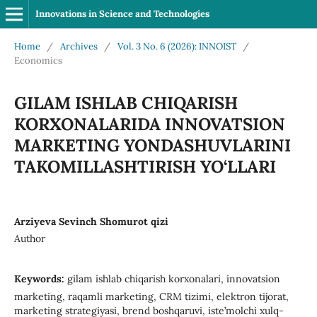
Innovations in Science and Technologies
Home
/
Archives
/
Vol. 3 No. 6 (2026): INNOIST
/
Economics
GILAM ISHLAB CHIQARISH
KORXONALARIDA INNOVATSION
MARKETING YONDASHUVLARINI
TAKOMILLASHTIRISH YO‘LLARI
Arziyeva Sevinch Shomurot qizi
Author
Keywords:
gilam ishlab chiqarish korxonalari, innovatsion
marketing, raqamli marketing, CRM tizimi, elektron tijorat,
marketing strategiyasi, brend boshqaruvi, iste’molchi xulq-