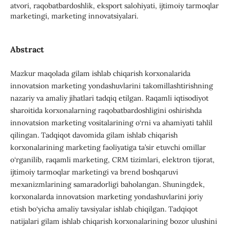
atvori, raqobatbardoshlik, eksport salohiyati, ijtimoiy tarmoqlar
marketingi, marketing innovatsiyalari.
Abstract
Mazkur maqolada gilam ishlab chiqarish korxonalarida
innovatsion marketing yondashuvlarini takomillashtirishning
nazariy va amaliy jihatlari tadqiq etilgan. Raqamli iqtisodiyot
sharoitida korxonalarning raqobatbardoshligini oshirishda
innovatsion marketing vositalarining o‘rni va ahamiyati tahlil
qilingan. Tadqiqot davomida gilam ishlab chiqarish
korxonalarining marketing faoliyatiga ta’sir etuvchi omillar
o‘rganilib, raqamli marketing, CRM tizimlari, elektron tijorat,
ijtimoiy tarmoqlar marketingi va brend boshqaruvi
mexanizmlarining samaradorligi baholangan. Shuningdek,
korxonalarda innovatsion marketing yondashuvlarini joriy
etish bo‘yicha amaliy tavsiyalar ishlab chiqilgan. Tadqiqot
natijalari gilam ishlab chiqarish korxonalarining bozor ulushini