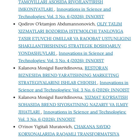
TAMOYILLARI ASOSIDA RIVOJLANTIRISH
IMKONIYATLARI
,
Innovations in Science and
Technologies: Vol. 3 No. 6 (2026): INNOIST
Qodirov O‘ktamjon Abdumannonovich,
OLIY TA’LIM
XIZMATLARI BOZORIDA ISTE’MOLCHI TANLOVIGA
TA’SIR ETUVCHI OMILLAR VA RAQOBAT USTUNLIGINI
SHAKLLANTIRISHNING STRATEGIK BOSHQARUV
YONDASHUVLARI
,
Innovations in Science and
Technologies: Vol. 3 No. 4 (2026): INNOIST
Kalanova Moxigul Baxritdinovna,
RESTORAN
BIZNESIDA BREND YARATISHNING MARKETING
STRATEGIYALARINI ISHLAB CHIQISH
,
Innovations in
Science and Technologies: Vol. 3 No. 6 (2026): INNOIST
Kalanova Moxigul Baxritdinovna,
XIZMAT KO‘RSATISH
SOHASIDA BREND SIYOSATINING NAZARIY VA ILMIY
JIHATLARI
,
Innovations in Science and Technologies:
Vol. 3 No. 6 (2026): INNOIST
O‘rinov Yigitali Muratovich,
CHAKANA SAVDO
KORXONALARIDA RAQAMLI TRANSFORMATSIYA