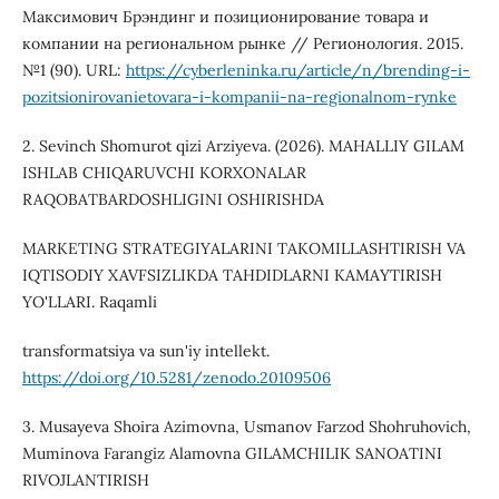
Максимович Брэндинг и позиционирование товара и
компании на региональном рынке // Регионология. 2015.
№1 (90). URL:
https://cyberleninka.ru/article/n/brending-i-
pozitsionirovanietovara-i-kompanii-na-regionalnom-rynke
2. Sevinch Shomurot qizi Arziyeva. (2026). MAHALLIY GILAM
ISHLAB CHIQARUVCHI KORXONALAR
RAQOBATBARDOSHLIGINI OSHIRISHDA
MARKETING STRATEGIYALARINI TAKOMILLASHTIRISH VA
IQTISODIY XAVFSIZLIKDA TAHDIDLARNI KAMAYTIRISH
YO'LLARI. Raqamli
transformatsiya va sun'iy intellekt.
https://doi.org/10.5281/zenodo.20109506
3. Musayeva Shoira Azimovna, Usmanov Farzod Shohruhovich,
Muminova Farangiz Alamovna GILAMCHILIK SANOATINI
RIVOJLANTIRISH