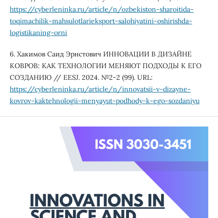
https://cyberleninka.ru/article/n/ozbekiston-sharoitida-
toqimachilik-mahsulotlarieksport-salohiyatini-oshirishda-
logistikaning-orni
6. Хакимов Саид Эрнстович ИННОВАЦИИ В ДИЗАЙНЕ
КОВРОВ: КАК ТЕХНОЛОГИИ МЕНЯЮТ ПОДХОДЫ К ЕГО
СОЗДАНИЮ // EESJ. 2024. №2-2 (99). URL:
https://cyberleninka.ru/article/n/innovatsii-v-dizayne-
kovrov-kaktehnologii-menyayut-podhody-k-ego-sozdaniyu