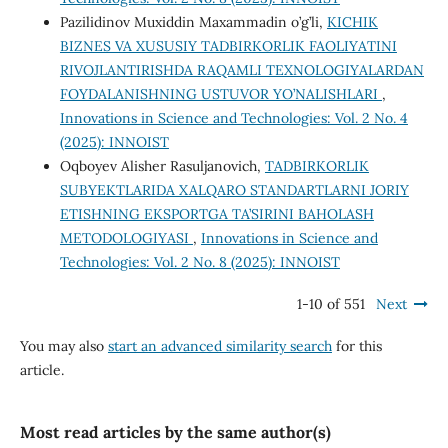
Pazilidinov Muxiddin Maxammadin o’g’li,
KICHIK
BIZNES VA XUSUSIY TADBIRKORLIK FAOLIYATINI
RIVOJLANTIRISHDA RAQAMLI TEXNOLOGIYALARDAN
FOYDALANISHNING USTUVOR YO’NALISHLARI
,
Innovations in Science and Technologies: Vol. 2 No. 4
(2025): INNOIST
Oqboyev Alisher Rasuljanovich,
TADBIRKORLIK
SUBYEKTLARIDA XALQARO STANDARTLARNI JORIY
ETISHNING EKSPORTGA TA’SIRINI BAHOLASH
METODOLOGIYASI
,
Innovations in Science and
Technologies: Vol. 2 No. 8 (2025): INNOIST
1-10 of 551
Next
You may also
start an advanced similarity search
for this
article.
Most read articles by the same author(s)