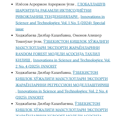
Илёсов Асроржон Ахроржон ўғли ,
ГЛОБАЛЛАШУВ
ШАРОИТИДА РАҚАМЛИ ИҚТИСОДИЁТНИ
РИВОЖЛАНИШ ТЕНДЕНЦИЯЛАРИ
,
Innovations in
Science and Technologies: Vol. 1 No. 5 (2024): Special
issue
Ходжабаева Дилбар Казахбавна, Омонов Алишер
Тошпўлат ўғли,
ЎЗБЕКИСТОН ҚИШЛОҚ ХЎЖАЛИГИ
МАҲСУЛОТЛАРИ ЭКСПОРТИ ЖАРАЁНЛАРИНИ
RANDOM FOREST МОДЕЛИ АСОСИДА ТАҲЛИЛ
ҚИЛИШ
,
Innovations in Science and Technologies: Vol.
2 No. 4 (2025): INNOIST
Ходжабаева Дилбар Казахбавна,
ЎЗБЕКИСТОН
ҚИШЛОҚ ХЎЖАЛИГИ МАҲСУЛОТЛАРИ ЭКСПОРТИ
ЖАРАЁНЛАРИНИ РЕГРЕССИОН МОДЕЛЛАШТИРИШ
,
Innovations in Science and Technologies: Vol. 2 No. 4
(2025): INNOIST
Ходжабаева Дилбар Казахбаевна,
ЎЗБЕКИСТОН
ҚИШЛОҚ ХЎЖАЛИГИ МАҲСУЛОТЛАРИ ЭКСПОРТИ