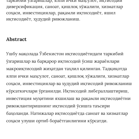
таркибий ўзгаришлар, ялпи ички маҳсулот, иқтисодий
диверсификация, саноат, қишлоқ хўжалиги, хизматлар
соҳаси, инвестициялар, рақамли иқтисодиёт, яшил
иқтисодиёт, ҳудудий ривожланиш.
Abstract
Ушбу мақолада Ўзбекистон иқтисодиётидаги таркибий
ўзгаришлар ва барқарор иқтисодий ўсиш жараёнлари
макроиқтисодий жиҳатдан таҳлил қилинган. Тадқиқотда
ялпи ички маҳсулот, саноат, қишлоқ хўжалиги, хизматлар
соҳаси, инвестициялар ва ҳудудий иқтисодий ривожланиш
кўрсаткичлари ўрганилди. Иқтисодий либераллаштириш,
инвестиция муҳитини яхшилаш ва рақамли иқтисодиётни
ривожлантиришнинг иқтисодий ўсишга таъсири
баҳоланди. Натижалар иқтисодиётда саноат ва хизматлар
соҳаси улуши ортиб бораётганлигини кўрсатди.