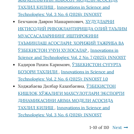
ЖАРАЁНЛАРИНИ XGBOOST МОДЕЛИ АСОСИДА
ТАҲЛИЛ ҚИЛИШ
,
Innovations in Science and
Technologies: Vol. 3 No. 6 (2026): INNOIST
Бекчанов Даврон Машарипович,
ҲУДУДЛАРНИ
ИҚТИСОДИЙ РИВОЖЛАНТИРИШДА ОЛИЙ ТАЪЛИМ
МУАССАСАЛАРИНИНГ ИШТИРОКИНИ
ТАЪМИНЛАШ АСОСЛАРИ: ХОРИЖИЙ ТАЖРИБА ВА
ЎЗБЕКИСТОН УЧУН ХУЛОСАЛАР
,
Innovations in
Science and Technologies: Vol. 2 No. 7 (2025): INNOIST
Кадиров Рахим Каримовч,
ЎЗБЕКИСТОН СУҒУРТА
БОЗОРИ ТАҲЛИЛИ
,
Innovations in Science and
Technologies: Vol. 2 No. 6 (2025): INNOIST 1.0
Ходжабаева Дилбар Казахбаевна,
ЎЗБЕКИСТОН
ҚИШЛОҚ ХЎЖАЛИГИ МАҲСУЛОТЛАРИ ЭКСПОРТИ
ДИНАМИКАСИНИ ARIMA МОДЕЛИ АСОСИДА
ТАҲЛИЛ ҚИЛИШ
,
Innovations in Science and
Technologies: Vol. 3 No. 6 (2026): INNOIST
1-10 of 110
Next