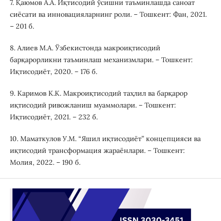
7. Қаюмов А.А. Иқтисодий ўсишни таъминлашда саноат
сиёсати ва инновацияларнинг роли. – Тошкент: Фан, 2021.
– 201 б.
8. Алиев М.А. Ўзбекистонда макроиқтисодий
барқарорликни таъминлаш механизмлари. – Тошкент:
Иқтисодиёт, 2020. – 176 б.
9. Каримов К.К. Макроиқтисодий таҳлил ва барқарор
иқтисодий ривожланиш муаммолари. – Тошкент:
Иқтисодиёт, 2021. – 232 б.
10. Маматкулов У.М. “Яшил иқтисодиёт” концепцияси ва
иқтисодий трансформация жараёнлари. – Тошкент:
Молия, 2022. – 190 б.