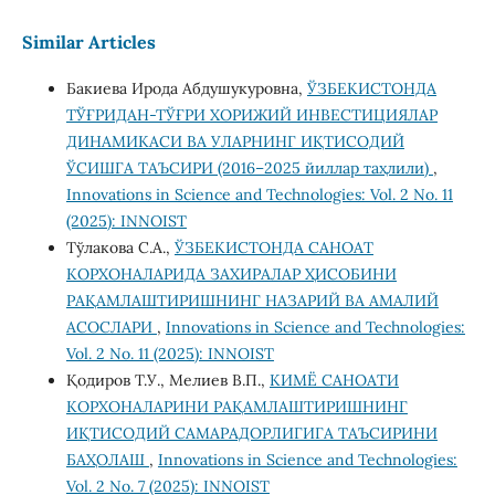
Similar Articles
Бакиева Ирода Абдушукуровна,
ЎЗБЕКИСТОНДА
ТЎҒРИДАН-ТЎҒРИ ХОРИЖИЙ ИНВЕСТИЦИЯЛАР
ДИНАМИКАСИ ВА УЛАРНИНГ ИҚТИСОДИЙ
ЎСИШГА ТАЪСИРИ (2016–2025 йиллар таҳлили)
,
Innovations in Science and Technologies: Vol. 2 No. 11
(2025): INNOIST
Тўлакова С.А.,
ЎЗБЕКИСТОНДА САНОАТ
КОРХОНАЛАРИДА ЗАХИРАЛАР ҲИСОБИНИ
РАҚАМЛАШТИРИШНИНГ НАЗАРИЙ ВА АМАЛИЙ
АСОСЛАРИ
,
Innovations in Science and Technologies:
Vol. 2 No. 11 (2025): INNOIST
Қодиров Т.У., Мелиев В.П.,
КИМЁ САНОАТИ
КОРХОНАЛАРИНИ РАҚАМЛАШТИРИШНИНГ
ИҚТИСОДИЙ САМАРАДОРЛИГИГА ТАЪСИРИНИ
БАҲОЛАШ
,
Innovations in Science and Technologies:
Vol. 2 No. 7 (2025): INNOIST