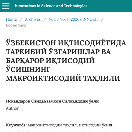
Innovations in Science and Technologies
Home
/
Archives
/
Vol. 3 No. 4 (2026): INNOIST
/
Economics
ЎЗБЕКИСТОН ИҚТИСОДИЁТИДА
ТАРКИБИЙ ЎЗГАРИШЛАР ВА
БАРҚАРОР ИҚТИСОДИЙ
ЎСИШНИНГ
МАКРОИҚТИСОДИЙ ТАҲЛИЛИ
Искандаров Саидаъзамхон Салоҳиддин ўғли
Author
Keywords:
макроиқтисодий таҳлил, иқтисодий ўсиш,