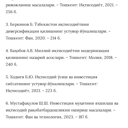
ривожланиш масалалари. – Тошкент: Иқтисодиёт, 2021. –
256 б.
3. Беркинов Б. Ўзбекистон иқтисодиётини
диверсификация қилишнинг устувор йўналишлари. –
Тошкент: Фан, 2020. – 214 б.
4. Ваҳобов А.В. Миллий иқтисодиётни модернизация
қилишнинг назарий асослари. – Тошкент: Молия, 2018. –
240 б.
5. Ходиев Б.Ю. Иқтисодий ўсиш ва инвестиция
сиёсатининг устувор йўналишлари. – Тошкент:
Иқтисодиёт, 2021. – 223 б.
6. Мустафақулов Ш.Ш. Инвестиция муҳитини яхшилаш ва
иқтисодий рақобатбардошликни ошириш масалалари. –
Тошкент: Фан ва технология, 2023. – 187 б.