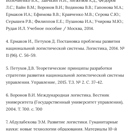
Волочиенко В.А.; Заичкин Н.И.; Межевов А.Д.; Федоров
Л.С.; Вайн В.М.; Воронов В.И.; Водянова В.В.; Гапонова М.А.;
Ермаков И.А.; Ефимова В.В.; Кравченко М.В.; Серова С.Ю.;
Серышев Р.В.; Филиппов Е.Е.; Пузанова И.А.; Учирова М.Ю.;
Рудая И.Л. Учебное пособие / Москва, 2014.
4. Ермаков И., Петухов Д. Постановка проблемы развития
национальной логистической системы. Логистика, 2014. №
11 (96). С. 56-59.
5. Петухов Д.В. Теоретические принципы разработки
стратегии развития национальной логистической системы
управления. Управление, 2015. Т.3. № 2. С. 37-42.
6. Воронов В.И. Международная логистика. Вестник
университета (Государственный университет управления),
2004. Т. 700. с. 700
7. Абдулабекова Э.М. Развитие логистики. Гуманитарные
науки: новые технологии образования. Материалы 10-й