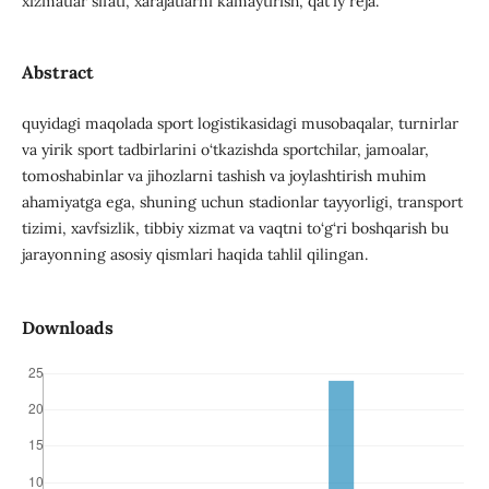
xizmatlar sifati, xarajatlarni kamaytirish, qat'iy reja.
Abstract
quyidagi maqolada sport logistikasidagi musobaqalar, turnirlar
va yirik sport tadbirlarini o‘tkazishda sportchilar, jamoalar,
tomoshabinlar va jihozlarni tashish va joylashtirish muhim
ahamiyatga ega, shuning uchun stadionlar tayyorligi, transport
tizimi, xavfsizlik, tibbiy xizmat va vaqtni to‘g‘ri boshqarish bu
jarayonning asosiy qismlari haqida tahlil qilingan.
Downloads