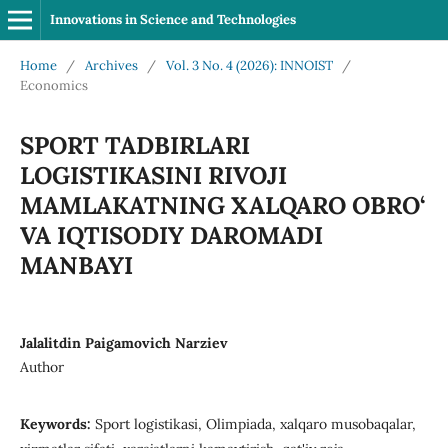
Innovations in Science and Technologies
Home
/
Archives
/
Vol. 3 No. 4 (2026): INNOIST
/
Economics
SPORT TADBIRLARI
LOGISTIKASINI RIVOJI
MAMLAKATNING XALQARO OBRO‘
VA IQTISODIY DAROMADI
MANBAYI
Jalalitdin Paigamovich Narziev
Author
Keywords:
Sport logistikasi, Olimpiada, xalqaro musobaqalar,