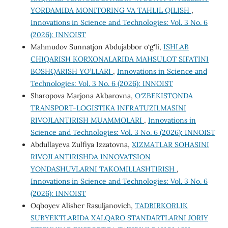
YORDAMIDA MONITORING VA TAHLIL QILISH
,
Innovations in Science and Technologies: Vol. 3 No. 6
(2026): INNOIST
Mahmudov Sunnatjon Abdujabbor o‘g‘li,
ISHLAB
CHIQARISH KORXONALARIDA MAHSULOT SIFATINI
BOSHQARISH YO‘LLARI
,
Innovations in Science and
Technologies: Vol. 3 No. 6 (2026): INNOIST
Sharopova Marjona Akbarovna,
O‘ZBEKISTONDA
TRANSPORT-LOGISTIKA INFRATUZILMASINI
RIVOJLANTIRISH MUAMMOLARI
,
Innovations in
Science and Technologies: Vol. 3 No. 6 (2026): INNOIST
Abdullayeva Zulfiya Izzatovna,
XIZMATLAR SOHASINI
RIVOJLANTIRISHDA INNOVATSION
YONDASHUVLARNI TAKOMILLASHTIRISH
,
Innovations in Science and Technologies: Vol. 3 No. 6
(2026): INNOIST
Oqboyev Alisher Rasuljanovich,
TADBIRKORLIK
SUBYEKTLARIDA XALQARO STANDARTLARNI JORIY