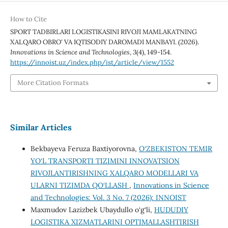
How to Cite
SPORT TADBIRLARI LOGISTIKASINI RIVOJI MAMLAKATNING
XALQARO OBRO‘ VA IQTISODIY DAROMADI MANBAYI. (2026).
Innovations in Science and Technologies
,
3
(4), 149-154.
https://innoist.uz/index.php/ist/article/view/1552
More Citation Formats
Similar Articles
Bekbayeva Feruza Baxtiyorovna,
O‘ZBEKISTON TEMIR
YO‘L TRANSPORTI TIZIMINI INNOVATSION
RIVOJLANTIRISHNING XALQARO MODELLARI VA
ULARNI TIZIMDA QO‘LLASH
,
Innovations in Science
and Technologies: Vol. 3 No. 7 (2026): INNOIST
Maxmudov Lazizbek Ubaydullo o‘g‘li,
HUDUDIY
LOGISTIKA XIZMATLARINI OPTIMALLASHTIRISH