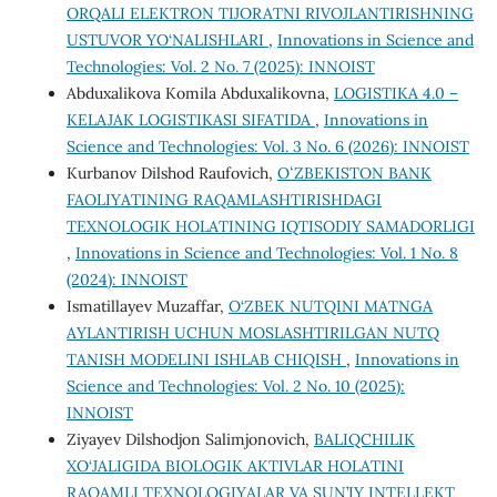
ORQALI ELEKTRON TIJORATNI RIVOJLANTIRISHNING
USTUVOR YO‘NALISHLARI
,
Innovations in Science and
Technologies: Vol. 2 No. 7 (2025): INNOIST
Abduxalikova Komila Abduxalikovna,
LOGISTIKA 4.0 –
KELAJAK LOGISTIKASI SIFATIDA
,
Innovations in
Science and Technologies: Vol. 3 No. 6 (2026): INNOIST
Kurbanov Dilshod Raufovich,
OʻZBEKISTON BANK
FAOLIYATINING RAQAMLASHTIRISHDAGI
TEXNOLOGIK HOLATINING IQTISODIY SAMADORLIGI
,
Innovations in Science and Technologies: Vol. 1 No. 8
(2024): INNOIST
Ismatillayev Muzaffar,
O‘ZBEK NUTQINI MATNGA
AYLANTIRISH UCHUN MOSLASHTIRILGAN NUTQ
TANISH MODELINI ISHLAB CHIQISH
,
Innovations in
Science and Technologies: Vol. 2 No. 10 (2025):
INNOIST
Ziyayev Dilshodjon Salimjonovich,
BALIQCHILIK
XO‘JALIGIDA BIOLOGIK AKTIVLAR HOLATINI
RAQAMLI TEXNOLOGIYALAR VA SUN’IY INTELLEKT