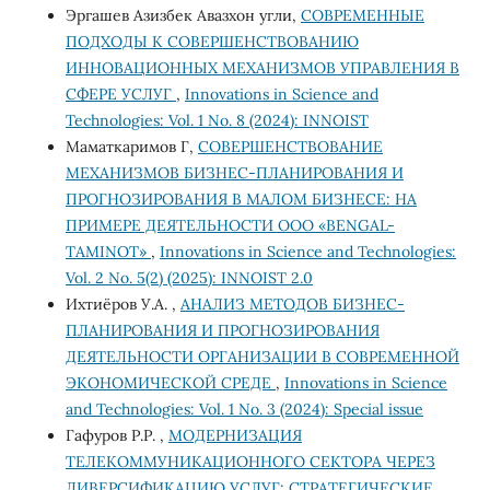
Эргашев Азизбек Авазхон угли,
СОВРЕМЕННЫЕ
ПОДХОДЫ К СОВЕРШЕНСТВОВАНИЮ
ИННОВАЦИОННЫХ МЕХАНИЗМОВ УПРАВЛЕНИЯ В
СФЕРЕ УСЛУГ
,
Innovations in Science and
Technologies: Vol. 1 No. 8 (2024): INNOIST
Маматкаримов Г,
СОВЕРШЕНСТВОВАНИЕ
МЕХАНИЗМОВ БИЗНЕС-ПЛАНИРОВАНИЯ И
ПРОГНОЗИРОВАНИЯ В МАЛОМ БИЗНЕСЕ: НА
ПРИМЕРЕ ДЕЯТЕЛЬНОСТИ ООО «BENGAL-
TAMINOT»
,
Innovations in Science and Technologies:
Vol. 2 No. 5(2) (2025): INNOIST 2.0
Ихтиёров У.А. ,
АНАЛИЗ МЕТОДОВ БИЗНЕС-
ПЛАНИРОВАНИЯ И ПРОГНОЗИРОВАНИЯ
ДЕЯТЕЛЬНОСТИ ОРГАНИЗАЦИИ В СОВРЕМЕННОЙ
ЭКОНОМИЧЕСКОЙ СРЕДЕ
,
Innovations in Science
and Technologies: Vol. 1 No. 3 (2024): Special issue
Гафуров Р.Р. ,
МОДЕРНИЗАЦИЯ
ТЕЛЕКОММУНИКАЦИОННОГО СЕКТОРА ЧЕРЕЗ
ДИВЕРСИФИКАЦИЮ УСЛУГ: СТРАТЕГИЧЕСКИЕ