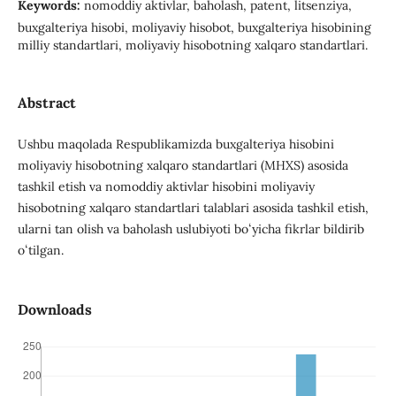
Keywords:
nomoddiy aktivlar, baholash, patent, litsenziya,
buxgalteriya hisobi, moliyaviy hisobot, buxgalteriya hisobining
milliy standartlari, moliyaviy hisobotning xalqaro standartlari.
Abstract
Ushbu maqolada Respublikamizda buxgalteriya hisobini
moliyaviy hisobotning xalqaro standartlari (MHXS) asosida
tashkil etish va nomoddiy aktivlar hisobini moliyaviy
hisobotning xalqaro standartlari talablari asosida tashkil etish,
ularni tan olish va baholash uslubiyoti boʻyicha fikrlar bildirib
oʻtilgan.
Downloads