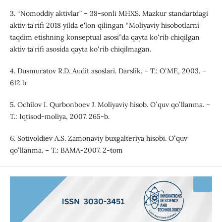
3. “Nomoddiy aktivlar” – 38-sonli MHXS. Mazkur standartdagi
aktiv ta'rifi 2018 yilda e'lon qilingan “Moliyaviy hisobotlarni
taqdim etishning konseptual asosi”da qayta koʻrib chiqilgan
aktiv ta'rifi asosida qayta koʻrib chiqilmagan.
4. Dusmuratov R.D. Audit asoslari. Darslik. – T.: OʻME, 2003. –
612 b.
5. Ochilov I. Qurbonboev J. Moliyaviy hisob. Oʻquv qoʻllanma. –
T.: Iqtisod-moliya, 2007. 265-b.
6. Sotivoldiev A.S. Zamonaviy buxgalteriya hisobi. Oʻquv
qoʻllanma. – T.: BAMA-2007. 2-tom