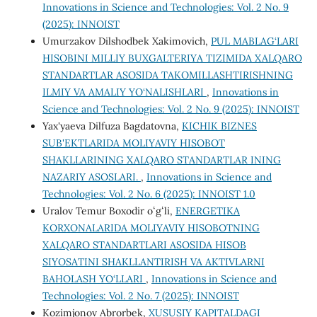
Innovations in Science and Technologies: Vol. 2 No. 9
(2025): INNOIST
Umurzakov Dilshodbek Xakimovich,
PUL MABLAG‘LARI
HISOBINI MILLIY BUXGALTERIYA TIZIMIDA XALQARO
STANDARTLAR ASOSIDA TAKOMILLASHTIRISHNING
ILMIY VA AMALIY YO‘NALISHLARI
,
Innovations in
Science and Technologies: Vol. 2 No. 9 (2025): INNOIST
Yax'yaeva Dilfuza Bagdatovna,
KICHIK BIZNES
SUB'EKTLARIDA MOLIYAVIY HISOBOT
SHAKLLARINING XALQARO STANDARTLAR INING
NAZARIY ASOSLARI.
,
Innovations in Science and
Technologies: Vol. 2 No. 6 (2025): INNOIST 1.0
Uralov Temur Boxodir oʻgʻli,
ENERGETIKA
KORXONALARIDA MOLIYAVIY HISOBOTNING
XALQARO STANDARTLARI ASOSIDA HISOB
SIYOSATINI SHAKLLANTIRISH VA AKTIVLARNI
BAHOLASH YO‘LLARI
,
Innovations in Science and
Technologies: Vol. 2 No. 7 (2025): INNOIST
Kozimjonov Abrorbek,
XUSUSIY KAPITALDAGI