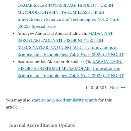
O’ZGARISHLAR TO’G’RISIDAGI HISOBOT TUZISH
METODOLOGIYASINI TAKOMILLASHTIRISH
,
Innovations in Science and Technologies: Vol. 2 No. 6
(2025): Special issue
Annayev Abdurasul Abdurashidovich,
MADANIYAT
SAROYLARI FAOLIYATI HISOBINI YURITISH
XUSUSIYATLARI VA UNING AUDITI
,
Innovations in
Science and Technologies: Vol. 3 No. 6 (2026): INNOIST
Isomuxamedov Akbarjon Boxodir o‘g‘li,
XARAJATLARNI
HISOBGA OLISHDAGI MUAMMOLAR
,
Innovations in
Science and Technologies: Vol. 2 No. 5 (2025): INNOIST
1-10 of 305
Next
You may also
start an advanced similarity search
for this
article.
Journal Accreditation Update