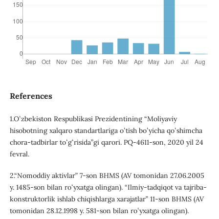
References
1.Oʻzbekiston Respublikasi Prezidentining “Moliyaviy
hisobotning xalqaro standartlariga oʻtish boʻyicha qoʻshimcha
chora-tadbirlar toʻgʻrisida”gi qarori. PQ-4611-son, 2020 yil 24
fevral.
2.“Nomoddiy aktivlar” 7-son BHMS (AV tomonidan 27.06.2005
y. 1485-son bilan roʻyxatga olingan). “Ilmiy-tadqiqot va tajriba-
konstruktorlik ishlab chiqishlarga xarajatlar” 11-son BHMS (AV
tomonidan 28.12.1998 y. 581-son bilan roʻyxatga olingan).