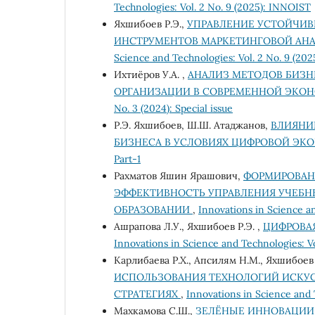
Technologies: Vol. 2 No. 9 (2025): INNOIST
Яхшибоев Р.Э.,
УПРАВЛЕНИЕ УСТОЙЧИВ
ИНСТРУМЕНТОВ МАРКЕТИНГОВОЙ АН
Science and Technologies: Vol. 2 No. 9 (20
Ихтиёров У.А. ,
АНАЛИЗ МЕТОДОВ БИЗН
ОРГАНИЗАЦИИ В СОВРЕМЕННОЙ ЭКО
No. 3 (2024): Special issue
Р.Э. Яхшибоев, Ш.Ш. Атаджанов,
ВЛИЯНИ
БИЗНЕСА В УСЛОВИЯХ ЦИФРОВОЙ Э
Part-1
Рахматов Яшин Ярашович,
ФОРМИРОВАНИ
ЭФФЕКТИВНОСТЬ УПРАВЛЕНИЯ УЧЕБ
ОБРАЗОВАНИИ
,
Innovations in Science a
Ашрапова Л.У., Яхшибоев Р.Э. ,
ЦИФРОВА
Innovations in Science and Technologies: Vo
Карлибаева Р.Х., Апсилям Н.М., Яхшибоев 
ИСПОЛЬЗОВАНИЯ ТЕХНОЛОГИЙ ИСКУС
СТРАТЕГИЯХ
,
Innovations in Science and T
Махкамова С.Ш.,
ЗЕЛЁНЫЕ ИННОВАЦИИ