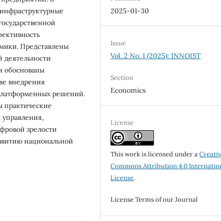
 инфраструктурные
2025-01-30
государственной
фективность
Issue
мики. Представлены
Vol. 2 No. 1 (2025): INNOIST
й деятельности
и обоснованы
Section
ове внедрения
Economics
 платформенных решений.
ы практические
 управления,
License
фровой зрелости
азвитию национальной
This work is licensed under a
Creati
Commons Attribution 4.0 Internatio
License
.
License Terms of our Journal