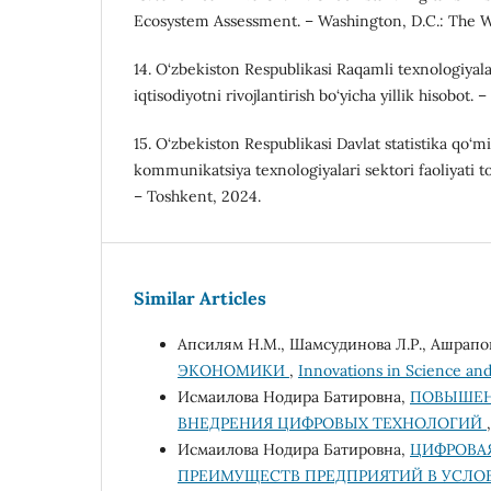
Ecosystem Assessment. – Washington, D.C.: The W
14. O‘zbekiston Respublikasi Raqamli texnologiyalar
iqtisodiyotni rivojlantirish bo‘yicha yillik hisobot.
15. O‘zbekiston Respublikasi Davlat statistika qo‘mi
kommunikatsiya texnologiyalari sektori faoliyati to‘
– Toshkent, 2024.
Similar Articles
Апсилям Н.М., Шамсудинова Л.Р., Ашрапов
ЭКОНОМИКИ
,
Innovations in Science and
Исмаилова Нодира Батировна,
ПОВЫШЕН
ВНЕДРЕНИЯ ЦИФРОВЫХ ТЕХНОЛОГИЙ
Исмаилова Нодира Батировна,
ЦИФРОВА
ПРЕИМУЩЕСТВ ПРЕДПРИЯТИЙ В УСЛ