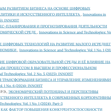
ЫМ РАЗВИТИЕМ БИЗНЕСА НА ОСНОВЕ ЦИФРОВЫХ
АЛИТИКИ И ИСКУССТВЕННОГО ИНТЕЛЛЕКТА
,
Innovations in
25): INNOIST
ЕС-ПЛАНИРОВАНИЯ И ПРОГНОЗИРОВАНИЯ ДЕЯТЕЛЬНОСТИ
НОМИЧЕСКОЙ СРЕДЕ
,
Innovations in Science and Technologies: Vol
Е ЦИФРОВЫХ ТЕХНОЛОГИЙ НА РАЗВИТИЕ МАЛОГО ИСРЕДНЕ
КОНОМИКИ
,
Innovations in Science and Technologies: Vol. 1 No. 1 (20
Е ЦИФРОВОЙ ОБРАЗОВАТЕЛЬНОЙ СРЕДЫ И ЕЁ ВЛИЯНИЕ НА
НЫМ ПРОЦЕССОМ В ВЫСШЕМ И ПРОФЕССИОНАЛЬНОМ
nd Technologies: Vol. 2 No. 5 (2025): INNOIST
Я ТРАНСФОРМАЦИЯ БИЗНЕСА И УПРАВЛЕНИЕ ИЗМЕНЕНИЯМ
l. 1 No. 6 (2024): INNOIST
Р.Э.,
ЭКОНОМИЧЕСКИЙ ПОТЕНЦИАЛ И ПЕРСПЕКТИВЫ
СТВЕННОГО ИНТЕЛЛЕКТА В СОВРЕМЕННЫХ КОРПОРАТИВНЫ
echnologies: Vol. 1 No. 1 (2024): Part-3
 КАК ФАКТОР ПОВЫШЕНИЯ КОНКУРЕНТОСПОСОБНОСТИ