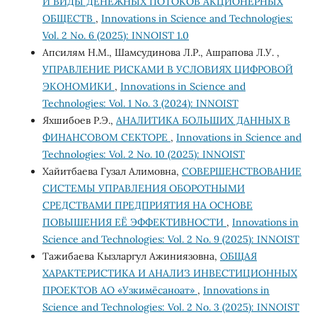
И ВИДЫ ДЕНЕЖНЫХ ПОТОКОВ АКЦИОНЕРНЫХ
ОБЩЕСТВ
,
Innovations in Science and Technologies:
Vol. 2 No. 6 (2025): INNOIST 1.0
Апсилям Н.М., Шамсудинова Л.Р., Ашрапова Л.У. ,
УПРАВЛЕНИЕ РИСКАМИ В УСЛОВИЯХ ЦИФРОВОЙ
ЭКОНОМИКИ
,
Innovations in Science and
Technologies: Vol. 1 No. 3 (2024): INNOIST
Яхшибоев Р.Э.,
АНАЛИТИКА БОЛЬШИХ ДАННЫХ В
ФИНАНСОВОМ СЕКТОРЕ
,
Innovations in Science and
Technologies: Vol. 2 No. 10 (2025): INNOIST
Хайитбаева Гузал Алимовна,
СОВЕРШЕНСТВОВАНИЕ
СИСТЕМЫ УПРАВЛЕНИЯ ОБОРОТНЫМИ
СРЕДСТВАМИ ПРЕДПРИЯТИЯ НА ОСНОВЕ
ПОВЫШЕНИЯ ЕЁ ЭФФЕКТИВНОСТИ
,
Innovations in
Science and Technologies: Vol. 2 No. 9 (2025): INNOIST
Тажибаева Кызларгул Ажиниязовна,
ОБЩАЯ
ХАРАКТЕРИСТИКА И АНАЛИЗ ИНВЕСТИЦИОННЫХ
ПРОЕКТОВ АО «Узкимёсаноат»
,
Innovations in
Science and Technologies: Vol. 2 No. 3 (2025): INNOIST