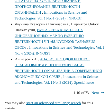
СТРАТЕГИЧЕСКОЕ ПЛАНИРОВАНИЕ И
ПРОГНОЗИРОВАНИЕ ДЕЯТЕЛЬНОСТИ
ОРГАНИЗАЦИИ
,
Innovations in Science and
Technologies: Vol. 1 No. 4 (2024): INNOIST
Ялунина Екатерина Николаевна , Пирматов Ойбек
Шавкат угли,
РАЗРАБОТКА КОМПЛЕКСА
ИННОВАЦИОННЫХ МЕР ПО РАЗВИТИЮ
ДЕЯТЕЛЬНОСТИ ЧП «BUNYODKOR TASHABBUS
OBOD»
,
Innovations in Science and Technologies: Vol. 1
No. 4 (2024): INNOIST
Ихтиёров У.А. ,
АНАЛИЗ МЕТОДОВ БИЗНЕС-
ПЛАНИРОВАНИЯ И ПРОГНОЗИРОВАНИЯ
ДЕЯТЕЛЬНОСТИ ОРГАНИЗАЦИИ В СОВРЕМЕННОЙ
ЭКОНОМИЧЕСКОЙ СРЕДЕ
,
Innovations in Science
and Technologies: Vol. 1 No. 3 (2024): Special issue
1-10 of 73
Next
You may also
start an advanced similarity search
for this
article.