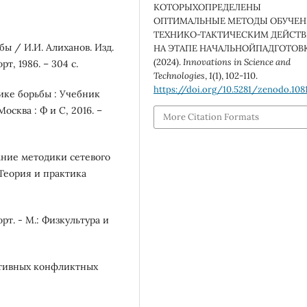
КОТОРЫХОПРЕДЕЛЕНЫ
ОПТИМАЛЬНЫЕ МЕТОДЫ ОБУЧЕ
ТЕХНИКО-ТАКТИЧЕСКИМ ДЕЙСТ
бы / И.И. Алиханов. Изд.
НА ЭТАПЕ НАЧАЛЬНОЙПАДГОТОВ
(2024).
Innovations in Science and
рт, 1986. – 304 с.
Technologies
,
1
(1), 102-110.
https://doi.org/10.5281/zenodo.108
нике борьбы : Учебник
осква : Ф и С, 2016. –
More Citation Formats
ание методики сетевого
Теория и практика
т. - М.: Физкультура и
ативных конфликтных