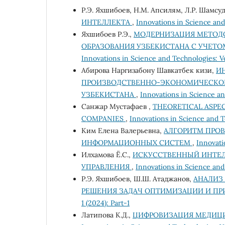
Р.Э. Яхшибоев, Н.М. Апсилям, Л.Р. Шамсу
ИНТЕЛЛЕКТА
,
Innovations in Science and 
Яхшибоев Р.Э.,
МОДЕРНИЗАЦИЯ МЕТОД
ОБРАЗОВАНИЯ УЗБЕКИСТАНА С УЧЕ
Innovations in Science and Technologies: V
Абирова Наргизабону Шавкатбек кизи,
И
ПРОИЗВОДСТВЕННО-ЭКОНОМИЧЕСКО
УЗБЕКИСТАНА
,
Innovations in Science an
Санжар Мустафаев ,
THEORETICAL ASPE
COMPANIES
,
Innovations in Science and T
Ким Елена Валерьевна,
АЛГОРИТМ ПРО
ИНФОРМАЦИОННЫХ СИСТЕМ
,
Innovati
Илхамова Ё.С.,
ИСКУССТВЕННЫЙ ИНТЕЛ
УПРАВЛЕНИЯ
,
Innovations in Science and
Р.Э. Яхшибоев, Ш.Ш. Атаджанов,
АНАЛИЗ
РЕШЕНИЯ ЗАДАЧ ОПТИМИЗАЦИИ И П
1 (2024): Part-1
Латипова К.Д.,
ЦИФРОВИЗАЦИЯ МЕДИЦИ