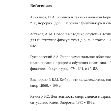
References
Алиханов, И.И. Техника и тактика вольной борь
2-е, перераб., доп. – Москва : Физкультура и спо
Астахов, А. М. Новое в методике обучения тех
для институтов физкультуры / А. М. Астахов. – М
54с.
Гужаловский А.А. Экспериментальное обоснов
планирования процесса обучения плаванию. - 
физической культуры, 1974, №1, с.49-52.
Зациорский В.М. Кибернетика, математика, спор
спорт,1969. - 199 с.
Келлер B.C. Деятельность спортсменов в вари
ситуациях. Киев: Здоров'я, 1977. - 184 с.