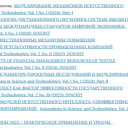
динова,
МОДЕЛИРОВАНИЕ МЕХАНИЗМОВ ИСКУССТВЕННОГО
Technologies: Vol. 1 No. 1 (2024): Part-1
ОЛОГИИ ДИСТАНЦИОННОГО ОБУЧЕНИЯ В СИСТЕМЕ ВЫСШЕГ
ТОМ МЕЖДУНАРОДНЫХ СТАНДАРТОВ ЦИФРОВОЙ ЭКОНОМИКИ
,
ol. 3 No. 3 (2026): INNOIST
НВЕСТИЦИОННЫЕ МЕХАНИЗМЫ ПОВЫШЕНИЯ
Й РЕЗУЛЬТАТИВНОСТИ ПРОМЫШЛЕННЫХ КОМПАНИЙ
d Technologies: Vol. 2 No. 11 (2025): INNOIST
CTS OF FINANCIAL MANAGEMENT RESOURCES OF TEXTILE
echnologies: Vol. 1 No. 8 (2024): INNOIST
ВЕДЕНИЯ ПРЕДПРОЕКТНЫХ ИССЛЕДОВАНИЙ И МОДЕЛИРОВА
ons in Science and Technologies: Vol. 1 No. 1 (2024): Part-8
ЛЕКТ КАК ФАКТОР ЭФФЕКТИВНОСТИ ГОСУДАРСТВЕННОГО
 Technologies: Vol. 2 No. 10 (2025): INNOIST
 МОДЕЛЕЙ ИСКУССТВЕННОГО ИНТЕЛЛЕКТА ДЛЯЭФФЕКТИВН
РИНЯТИЯРЕШЕНИЙ
,
Innovations in Science and Technologies: Vol. 1
НЫ 2023 – ПРАКТИЧЕСКОЕ ПРИМЕНЕНИЕ И ТРЕНДЫ
,