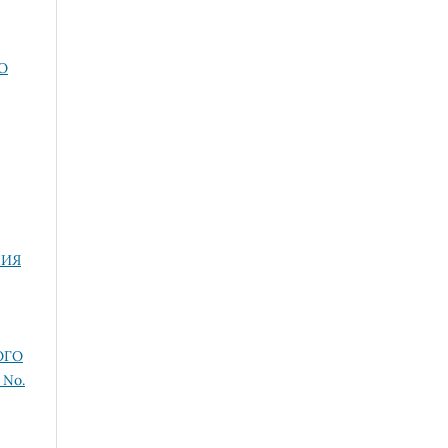
О
НИЯ
ОГО
 No.