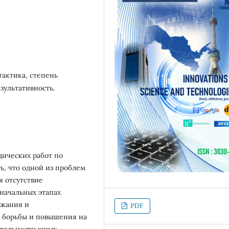
тактика, степень
зультативность.
дических работ по
ь, что одной из проблем
я отсутствие
начальных этапах
ржания и
PDF
и борьбы и повышения на
ятельности юных