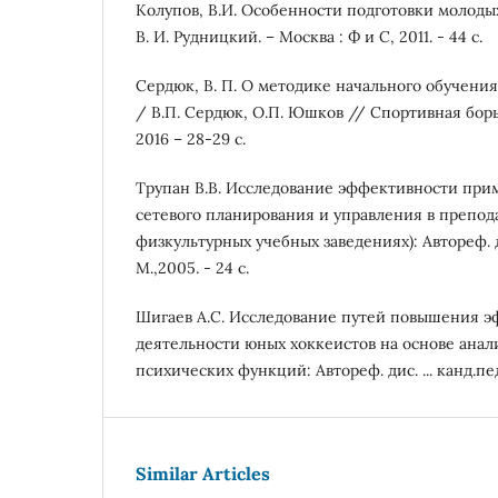
Колупов, В.И. Особенности подготовки молодых
В. И. Рудницкий. – Москва : Ф и С, 2011. - 44 с.
Сердюк, В. П. О методике начального обучени
/ В.П. Сердюк, О.П. Юшков // Спортивная борьб
2016 – 28-29 с.
Трупан В.В. Исследование эффективности пр
сетевого планирования и управления в препод
физкультурных учебных заведениях): Автореф. дис
М.,2005. - 24 с.
Шигаев А.С. Исследование путей повышения э
деятельности юных хоккеистов на основе ана
психических функций: Автореф. дис. ... канд.пед.
Similar Articles