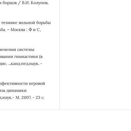
 борцов / В.И. Колупов,
я технике вольной борьбы
а. – Москва : Ф и С,
именения системы
авании гимнастики (в
. ...канд.пед.наук. -
ффективности игровой
лиза динамики
наук.- М. 2007. - 23 с.