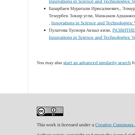
Innovations in Science and Technologies: Vol
Базарбаев Муратали Ирисалиевич,, Элму
Темурбек Зокир угли, Махкамов Адхамжо
,
Innovations in Science and Technologies: Vo
Пулатова Хуснора Акмал кизи,
РАЗВИТИ
Innovations in Science and Technologies: Vo
You may also
start an advanced similarity search
fo
This work is licensed under a
Creative Commons At