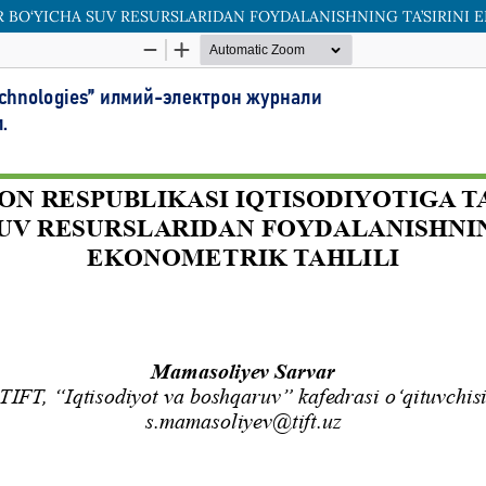
 BO‘YICHA SUV RESURSLARIDAN FOYDALANISHNING TA’SIRINI 