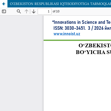
O‘ZBEKISTON RESPUBLIKASI IQTISODIYOTIGA TARMOQLAR