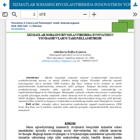
XIZMATLAR SOHASINI RIVOJLANTIRISHDA INNOVATSION YONDASHUVLARNI TAKOMILLASHTIRISH