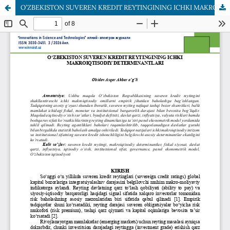
OʻZBEKISTON SUVEREN KREDIT REYTINGINING ICHKI MAKROIQTISODIY DETERMINANTLARI