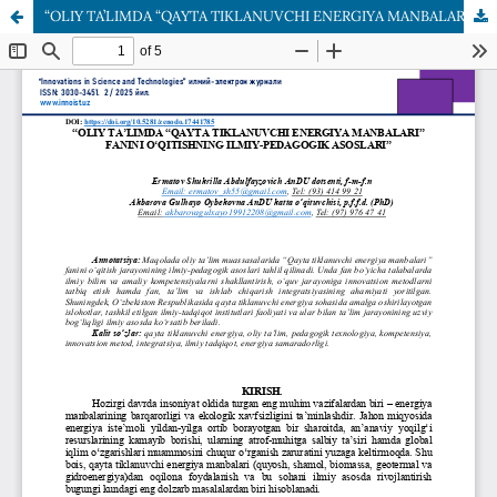
“OLIY TA’LIMDA “QAYTA TIKLANUVCHI ENERGIYA MANBALARI” FANINI O‘QITISHNING ILMIY-PEDAGOGIK ASOSLARI”