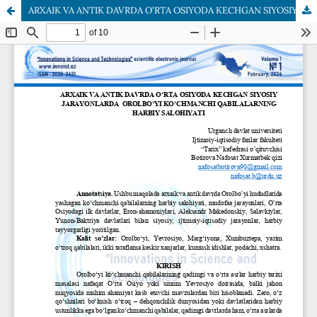
ARXAIK VA ANTIK DAVRDA O‘RTA OSIYODA KECHGAN SIYOSIYJARAYONLARDA OROLBO‘YI KO‘CHMANCHI QABILALARNINGHARBIY SALOHIYATI