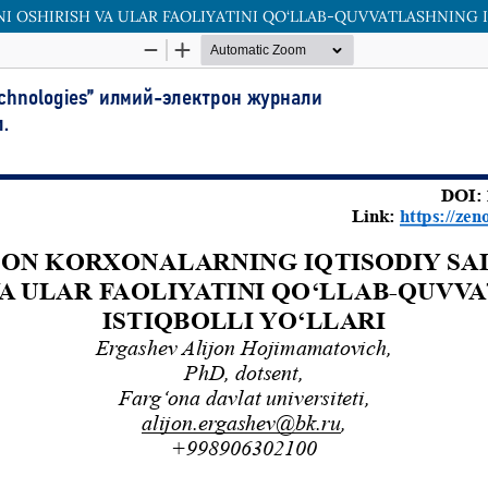
I OSHIRISH VA ULAR FAOLIYATINI QO‘LLAB-QUVVATLASHNING I