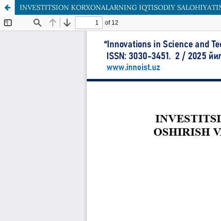
INVESTITSION KORXONALARNING IQTISODIY SALOHIYATIN