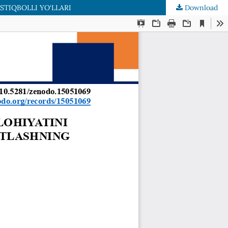
STIQBOLLI YO‘LLARI
Download