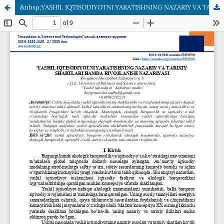
&nbsp;YАSHIL IQTISОDIYОTNI YАRАTISHNING NАZАRIY VА TАRIXIY SHАRTLАRI HАMDА RIVОJLАNISH NАZАRIYАSI&nbsp;