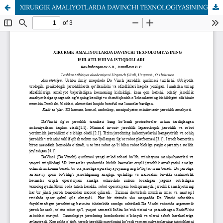
XIRURGIK AMALIYOTLARDA DAVINCHI TEXNOLOGIYASINING ISHLATILISHI VA ISTIQBOLLARI.