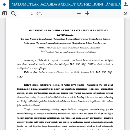
MA’LUMOTLAR BAZASIDA AXBOROT XAVFSIZLIGINI TA`MINLASH TA’MOILLARI