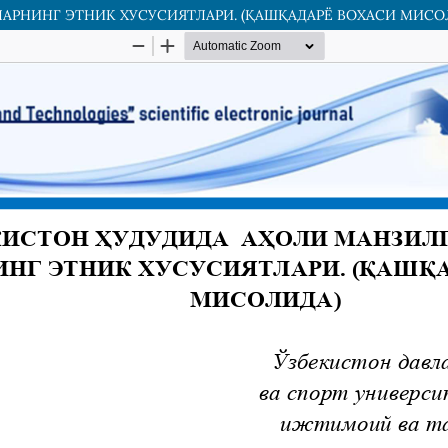
АРНИНГ ЭТНИК ХУСУСИЯТЛАРИ. (ҚАШҚАДАРЁ ВОХАСИ МИСО