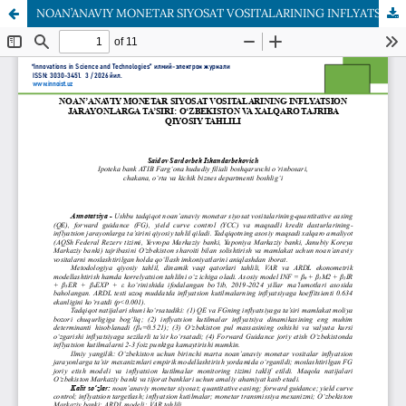
NOAN’ANAVIY MONETAR SIYOSAT VOSITALARINING INFLYATSION JARAYONLARGA TA’SIRI: O‘ZBEKISTON VA XALQARO TAJRIBA QIYOSIY TAHLILI