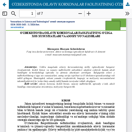
O’ZBEKISTONDA OILAVIY KORXONALAR FAOLIYATINING O’ZIGA XOS XUSUSIYATLARI VA ASOSIY YO‘NALISHLARI