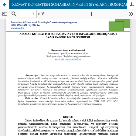
XIZMAT KO‘RSATISH SOHASIDA INVESTITSIYALARNI BOSHQARISH SAMARADORLIGINI OSHIRISH