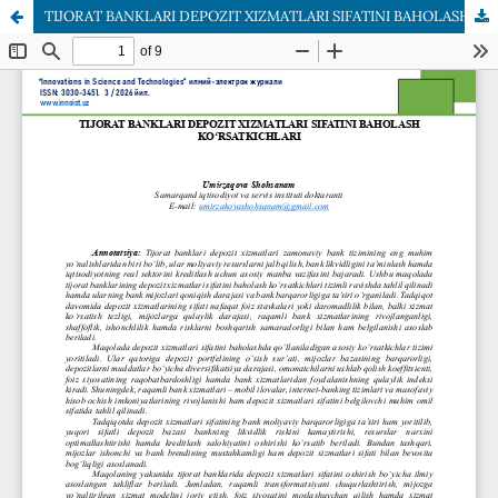
TIJORAT BANKLARI DEPOZIT XIZMATLARI SIFATINI BAHOLASH KOʻRSATKICHLARI