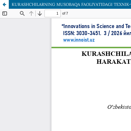
KURASHCHILARNING MUSOBAQA FAOLIYATIDAGI TEXNIK-