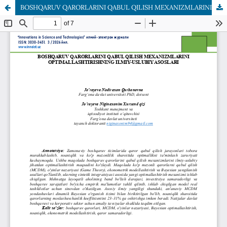
BOSHQARUV QARORLARINI QABUL QILISH MEXANIZMLARINI OPTIMALLASHTIRISHNING ILMIY-USLUBIY ASOSLARI