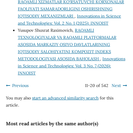
RAQAMLI XIZMATLAR KO‘RSATUVCHI KORXONALAR
FAOLIYATI SAMARADORLIGINI OSHIRISHNING
IQTISODIY MEXANIZMLARI
,
Innovations in Science
and Technologies: Vol. 2 No. 1 (2025): INNOIST
Yusupov Shuxrat Raximovich,
RAQAMLI
TEXNOLOGIYALAR VA RAQAMLI PLATFORMALAR
ASOSIDA MARKAZIY OSIYO DAVLATLARINING
IQTISODIY SALOHIYATINI KOMPOZIT INDEKS
METODOLOGIYASI ASOSIDA BAHOLASH
,
Innovations
in Science and Technologies: Vol. 3 No. 7 (2026):
INNOIST
Previous
11-20 of 542
Next
You may also
start an advanced similarity search
for this
article.
Most read articles by the same author(s)