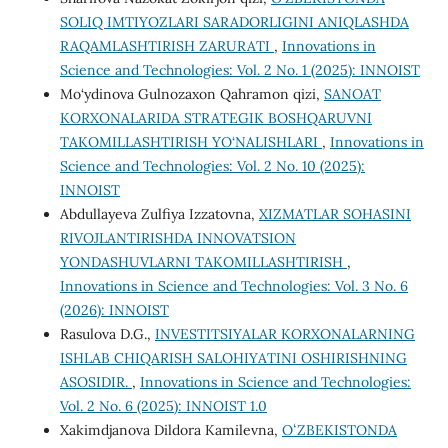
SOLIQ IMTIYOZLARI SARADORLIGINI ANIQLASHDA
RAQAMLASHTIRISH ZARURATI
,
Innovations in
Science and Technologies: Vol. 2 No. 1 (2025): INNOIST
Mo‘ydinova Gulnozaxon Qahramon qizi,
SANOAT
KORXONALARIDA STRATEGIK BOSHQARUVNI
TAKOMILLASHTIRISH YO‘NALISHLARI
,
Innovations in
Science and Technologies: Vol. 2 No. 10 (2025):
INNOIST
Abdullayeva Zulfiya Izzatovna,
XIZMATLAR SOHASINI
RIVOJLANTIRISHDA INNOVATSION
YONDASHUVLARNI TAKOMILLASHTIRISH
,
Innovations in Science and Technologies: Vol. 3 No. 6
(2026): INNOIST
Rasulova D.G.,
INVESTITSIYALAR KORXONALARNING
ISHLAB CHIQARISH SALOHIYATINI OSHIRISHNING
ASOSIDIR.
,
Innovations in Science and Technologies:
Vol. 2 No. 6 (2025): INNOIST 1.0
Xakimdjanova Dildora Kamilevna,
OʻZBEKISTONDA