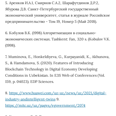
5. Аренков И.А.1, Смирнов С.А.2, Шарафутдинов Д.Р.2,
Ябурова Д.В. Санкт-Петербургский государственный
экономический университет, cтатья в журнале Российское
предпринимательство - Том 19, Номер 5 (Май 2018).
6. Кобулов В.К. (1998) Алгоритмизация в социально-
экономических системах. Tashkent: Fan, 320 s. (Kobulov V.K.
(1998).
7. Muminova, E., Honkeldiyeva, G., Kurpayanidi, K., Akhunova,
S., & Hamdamova, S. (2020). Features of Introducing
Blockchain Technology in Digital Economy Developing
Conditions in Uzbekistan. In E3S Web of Conferences (Vol.
159, p. 04023). EDP Sciences.
8.
https://www.huawei.com/uz-uz/news/uz/2021/digital-
industry-andintelligent-twins
9.
https://mitc.uz/uz/pages/egovernment/2074