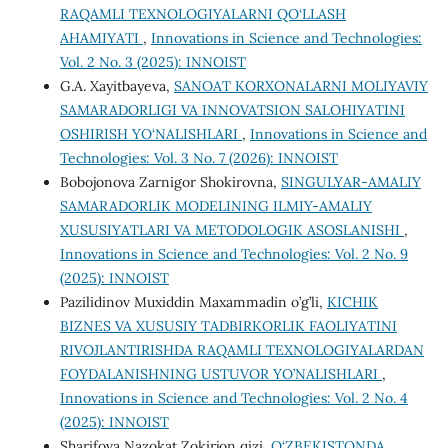
RAQAMLI TEXNOLOGIYALARNI QO‘LLASH
AHAMIYATI
,
Innovations in Science and Technologies:
Vol. 2 No. 3 (2025): INNOIST
G.A. Xayitbayeva,
SANOAT KORXONALARNI MOLIYAVIY
SAMARADORLIGI VA INNOVATSION SALOHIYATINI
OSHIRISH YO‘NALISHLARI
,
Innovations in Science and
Technologies: Vol. 3 No. 7 (2026): INNOIST
Bobojonova Zarnigor Shokirovna,
SINGULYAR-AMALIY
SAMARADORLIK MODELINING ILMIY-AMALIY
XUSUSIYATLARI VA METODOLOGIK ASOSLANISHI
,
Innovations in Science and Technologies: Vol. 2 No. 9
(2025): INNOIST
Pazilidinov Muxiddin Maxammadin o’g’li,
KICHIK
BIZNES VA XUSUSIY TADBIRKORLIK FAOLIYATINI
RIVOJLANTIRISHDA RAQAMLI TEXNOLOGIYALARDAN
FOYDALANISHNING USTUVOR YO’NALISHLARI
,
Innovations in Science and Technologies: Vol. 2 No. 4
(2025): INNOIST
Sharifova Nazokat Zokirjon qizi,
O‘ZBEKISTONDA