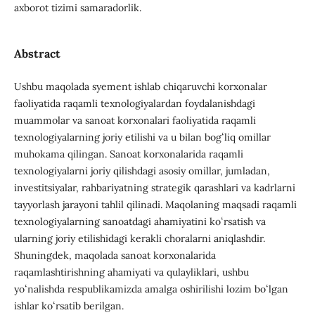
axborot tizimi samaradorlik.
Abstract
Ushbu maqolada syement ishlab chiqaruvchi korxonalar
faoliyatida raqamli texnologiyalardan foydalanishdagi
muammolar va sanoat korxonalari faoliyatida raqamli
texnologiyalarning joriy etilishi va u bilan bogʻliq omillar
muhokama qilingan. Sanoat korxonalarida raqamli
texnologiyalarni joriy qilishdagi asosiy omillar, jumladan,
investitsiyalar, rahbariyatning strategik qarashlari va kadrlarni
tayyorlash jarayoni tahlil qilinadi. Maqolaning maqsadi raqamli
texnologiyalarning sanoatdagi ahamiyatini koʻrsatish va
ularning joriy etilishidagi kerakli choralarni aniqlashdir.
Shuningdek, maqolada sanoat korxonalarida
raqamlashtirishning ahamiyati va qulayliklari, ushbu
yoʻnalishda respublikamizda amalga oshirilishi lozim boʻlgan
ishlar koʻrsatib berilgan.