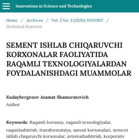
Innovations in Science and Technologies
Home
/
Archives
/
Vol. 3 No. 3 (2026): INNOIST
/
Technical Sciences
SEMENT ISHLAB CHIQARUVCHI
KORXONALAR FAOLIYATIDA
RAQAMLI TEXNOLOGIYALARDAN
FOYDALANISHDAGI MUAMMOLAR
Kudaybergenov Azamat Shamuratovich
Author
Keywords:
Raqamli korxona, raqamli texnologiyalar,
raqamlashtirish, transformatsiya, sanoat korxonalari, sement
ishlab chiqaruvchi korxonalar, avtomatlashtirish, korporativ