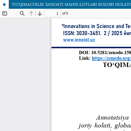
TOʻQIMACHILIK SANOATI MAHSULOTLARI BOZORI HOLATI 