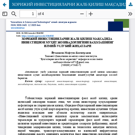
ХОРИЖИЙ ИНВЕСТИЦИЯЛАРНИ ЖАЛБ ҚИЛИШ МАҚСАДИДА ИНВЕСТИЦИОН МУҲИТ ЖОЗИБАДОРЛИГИНИ БАҲОЛАШНИНГ ИЛМИЙ-УСЛУБИЙ ЖИҲАТЛАРИ