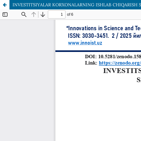
INVESTITSIYALAR KORXONALARNING ISHLAB CHIQARISH S